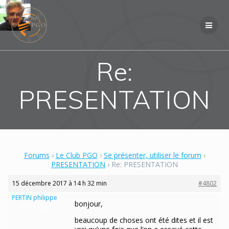
Skip
to
content
Re:
PRESENTATION
Forums
›
Le Club PGO
›
Se présenter, utiliser le forum
›
PRESENTATION
›
Re: PRESENTATION
15 décembre 2017 à 14 h 32 min
#4802
PERTIN philippe
bonjour,
Participant
beaucoup de choses ont été dites et il est