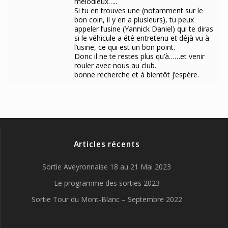
mélodieux…..
Si tu en trouves une (notamment sur le
bon coin, il y en a plusieurs), tu peux
appeler l’usine (Yannick Daniel) qui te diras
si le véhicule a été entretenu et déjà vu à
l’usine, ce qui est un bon point.
Donc il ne te restes plus qu’à……et venir
rouler avec nous au club.
bonne recherche et à bientôt j’espère.
Articles récents
Sortie Aveyronnaise 18 au 21 Mai 2023
Le programme des sorties 2023
Sortie Tour du Mont-Blanc – Septembre 2022