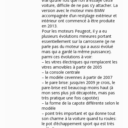
vrai qu’une fois que l’on a essayé cette
voiture, difficile de ne pas s’y attacher. La
version avec le moteur mini-BMW
accompagnée d’un restylage extérieur et
intérieur ont commencé à être produite
en 2013.
Pour les moteurs Peugeot, il y a eu
plusieurs évolutions mineures portant
essentiellement sur la carrosserie (je ne
parle pas du moteur qui a aussi évolué
mais qui a gardé la même puissance).
parmi ces évolutions à voir:
– les vitres électriques qui remplacent les
vitres amovibles à partir de 2005
– la console centrale
– le modèle cevennes à partir de 2007
– le pare brise: jusqu’en 2009 je crois, le
pare-brise est beaucoup moins haut (à
mon sens plus joli décapotée, mais pas
très pratique une fois capotée)
– la forme de la capote différente selon le
modèle
– point très important et qui donne tout
son charme à la voiture quand tu roules:
le pot d’échappement sport qui est très