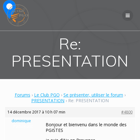
Skip
to
content
Re:
PRESENTATION
Forums
›
Le Club PGO
›
Se présenter, utiliser le forum
›
PRESENTATION
›
Re: PRESENTATION
14 décembre 2017 à 10 h 07 min
#4800
dominique
Bonjour et bienvenu dans le monde des
Participant
PGISTES