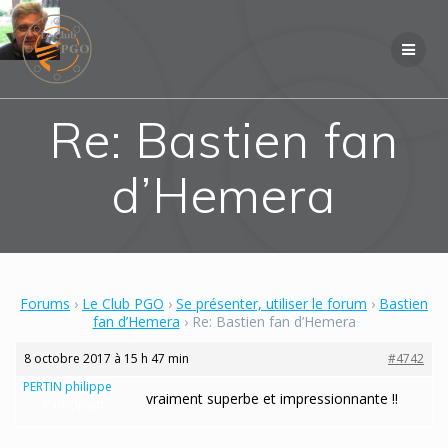
Skip
to
content
Re: Bastien fan
d’Hemera
Forums
›
Le Club PGO
›
Se présenter, utiliser le forum
›
Bastien
fan d’Hemera
›
Re: Bastien fan d’Hemera
8 octobre 2017 à 15 h 47 min
#4742
PERTIN philippe
vraiment superbe et impressionnante !!
Participant