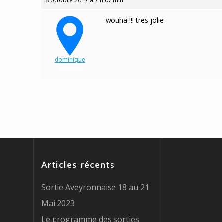
8 octobre 2017 à 7 h 07 min
wouha !!! tres jolie
dominique
Participant
Articles récents
Sortie Aveyronnaise 18 au 21
Mai 2023
Le programme des sorties