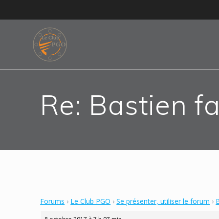
Skip
to
content
Re: Bastien 
Forums
›
Le Club PGO
›
Se présenter, utiliser le forum
›