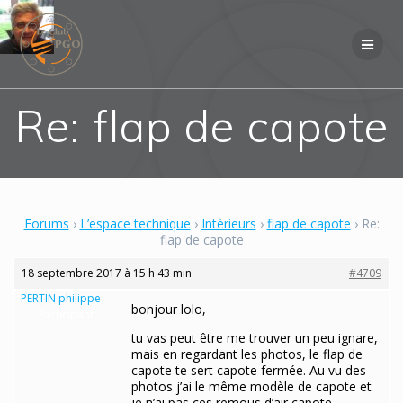
Skip
to
content
Re: flap de capote
Forums
›
L’espace technique
›
Intérieurs
›
flap de capote
›
Re:
flap de capote
18 septembre 2017 à 15 h 43 min
#4709
PERTIN philippe
bonjour lolo,
Participant
tu vas peut être me trouver un peu ignare,
mais en regardant les photos, le flap de
capote te sert capote fermée. Au vu des
photos j’ai le même modèle de capote et
je n’ai pas ces remous d’air capote