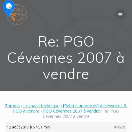
Skip
to
content
Re: PGO
Cévennes 2007 à
vendre
Forums
›
L’espace technique
›
[Petites annonces] Accessoires &
PGO à vendre
›
PGO Cévennes 2007 à vendre
›
Re: PGO
Cévennes 2007 à vendre
12 août 2017 à 6 h 51 min
#4670