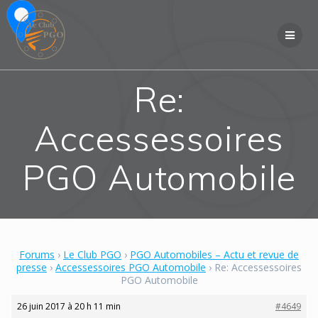
Skip
to
content
Re:
Accessessoires
PGO Automobile
Forums
›
Le Club PGO
›
PGO Automobiles – Actu et revue de
presse
›
Accessessoires PGO Automobile
›
Re: Accessessoires
PGO Automobile
26 juin 2017 à 20 h 11 min
#4649