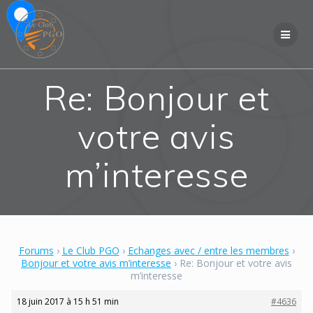
Skip
to
content
Re: Bonjour et
votre avis
m’interesse
Forums
›
Le Club PGO
›
Echanges avec / entre les membres
›
Bonjour et votre avis m’interesse
›
Re: Bonjour et votre avis
m’interesse
18 juin 2017 à 15 h 51 min
#4636