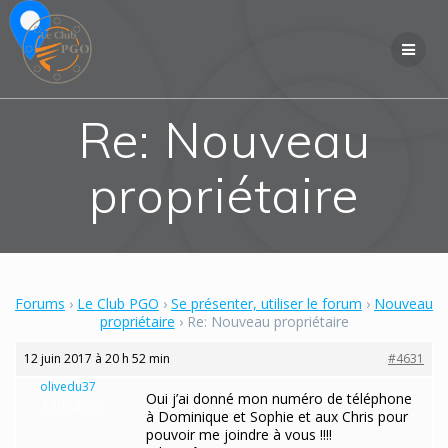
Skip
to
content
Re: Nouveau
propriétaire
Forums
›
Le Club PGO
›
Se présenter, utiliser le forum
›
Nouveau
propriétaire
›
Re: Nouveau propriétaire
12 juin 2017 à 20 h 52 min
#4631
olivedu37
Oui j’ai donné mon numéro de téléphone
Participant
à Dominique et Sophie et aux Chris pour
pouvoir me joindre à vous !!!!