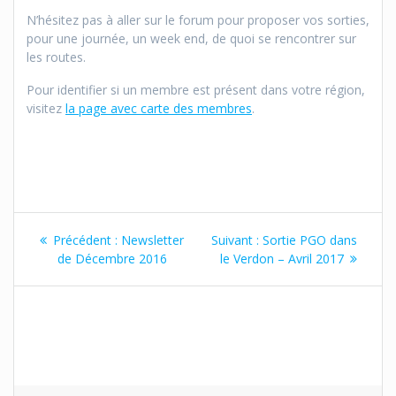
N’hésitez pas à aller sur le forum pour proposer vos sorties,
pour une journée, un week end, de quoi se rencontrer sur
les routes.
Pour identifier si un membre est présent dans votre région,
visitez
la page avec carte des membres
.
Navigation
Article
Article
Précédent :
Newsletter
Suivant :
Sortie PGO dans
de
précédent
suivant
de Décembre 2016
le Verdon – Avril 2017
:
:
l’article