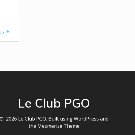
es
Le Club PGO
© 2026 Le Club PGO. Built using WordPress and
the
Mesmerize Theme