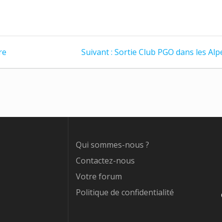
Article
re
Suivant :
Sortie Club PGO dans les Alp
suivant
:
Qui sommes-nous ?
Contactez-nous
Votre forum
Politique de confidentialité