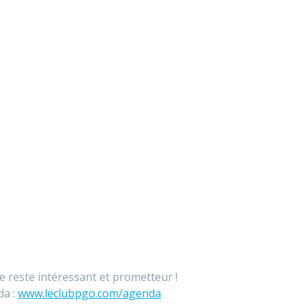
 reste intéressant et prometteur !
da :
www.leclubpgo.com/agenda