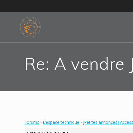
Skip
to
content
Re: A vendre
Forums
›
L’espace technique
›
[Petites annonces] Acces