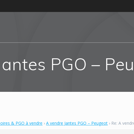
 Jantes PGO – Pe
soires & PGO à vendre
›
A vendre Jantes PGO – Peugeot
›
Re: A vend