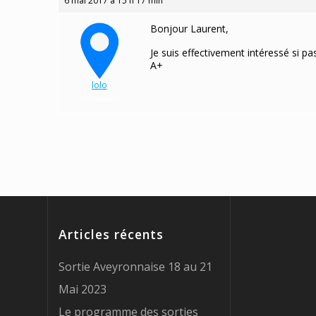
6 mai 2017 à 15 h 17 min
Bonjour Laurent,
Je suis effectivement intéressé si pa
A+
lolo
Participant
Articles récents
Sortie Aveyronnaise 18 au 21
Mai 2023
Le programme des sorties