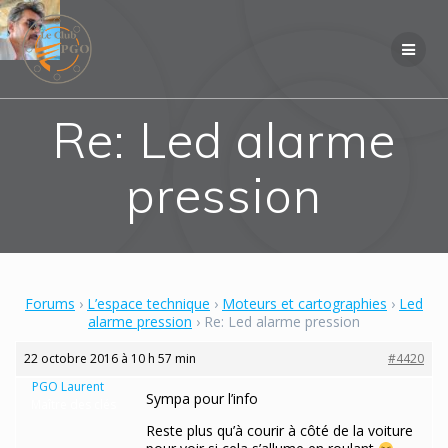
Skip
to
content
Re: Led alarme
pression
Forums
›
L’espace technique
›
Moteurs et cartographies
›
Led
alarme pression
›
Re: Led alarme pression
22 octobre 2016 à 10 h 57 min
#4420
PGO Laurent
Sympa pour l’info
Maître des clés
Reste plus qu’à courir à côté de la voiture