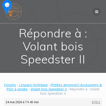
Skip
to
content
Répondre à :
Volant bois
Speedster II
Forums
›
L’espace technique
›
[Petites annonces] Accessoires &
PGO à vendre
›
Volant bois Speedster II
›
Répondre à : Volant
bois Speedster II
24 mai 2026 à 7 h 45 min
#7612