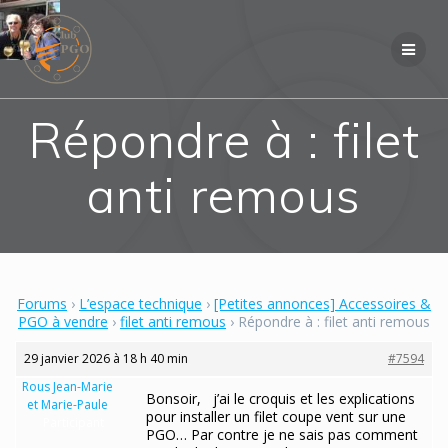
Skip
to
content
Répondre à : filet
anti remous
Forums
›
L’espace technique
›
[Petites annonces] Accessoires &
PGO à vendre
›
filet anti remous
›
Répondre à : filet anti remous
29 janvier 2026 à 18 h 40 min
#7594
Rous Jean-Marie
Bonsoir, j’ai le croquis et les explications
et Marie-Paule
pour installer un filet coupe vent sur une
Participant
PGO… Par contre je ne sais pas comment