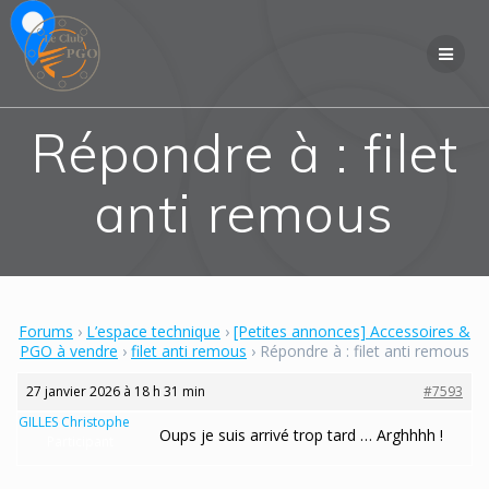
Skip
to
content
Répondre à : filet
anti remous
Forums
›
L’espace technique
›
[Petites annonces] Accessoires &
PGO à vendre
›
filet anti remous
›
Répondre à : filet anti remous
27 janvier 2026 à 18 h 31 min
#7593
GILLES Christophe
Oups je suis arrivé trop tard … Arghhhh !
Participant