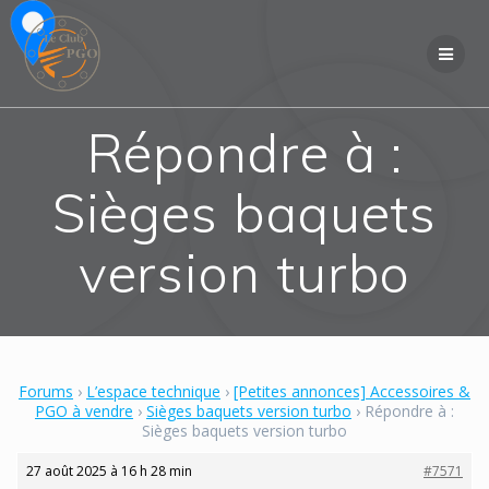
Skip
to
content
Répondre à :
Sièges baquets
version turbo
Forums
›
L’espace technique
›
[Petites annonces] Accessoires &
PGO à vendre
›
Sièges baquets version turbo
›
Répondre à :
Sièges baquets version turbo
27 août 2025 à 16 h 28 min
#7571