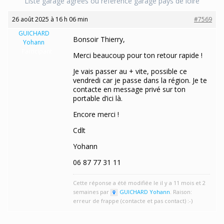
Liste garage agréés ou référence garage pays de loire
26 août 2025 à 16 h 06 min
#7569
GUICHARD
Bonsoir Thierry,
Yohann
Participant
Merci beaucoup pour ton retour rapide !
Je vais passer au + vite, possible ce
vendredi car je passe dans la région. Je te
contacte en message privé sur ton
portable d’ici là.
Encore merci !
Cdlt
Yohann
06 87 77 31 11
Cette réponse a été modifiée le il y a 11 mois et 2
semaines par
GUICHARD Yohann
. Raison:
erreur de frappe (contacte et pas contact) :-)