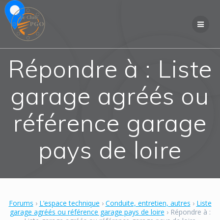
Skip
to
content
Répondre à : Liste
garage agréés ou
référence garage
pays de loire
Forums
›
L’espace technique
›
Conduite, entretien, autres
›
Liste
garage agréés ou référence garage pays de loire
›
Répondre à :