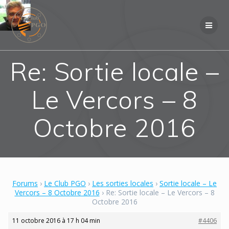
Skip
to
content
Re: Sortie locale –
Le Vercors – 8
Octobre 2016
Forums
›
Le Club PGO
›
Les sorties locales
›
Sortie locale – Le
Vercors – 8 Octobre 2016
›
Re: Sortie locale – Le Vercors – 8
Octobre 2016
11 octobre 2016 à 17 h 04 min
#4406