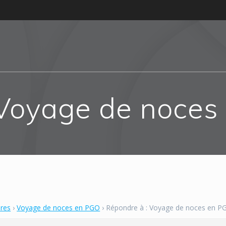
 Voyage de noces
bres
›
Voyage de noces en PGO
›
Répondre à : Voyage de noces en P