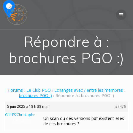
Skip
to
content
Répondre à :
brochures PGO :)
Forums
›
Le Club PGO
›
Echanges avec / entre les membres
›
brochures PGO :)
›
Répondre à : brochures PGO :)
5 juin 2025 à 18 h 38 min
#7476
GILLES Christophe
Un scan ou des versions pdf existent-elles
Participant
de ces brochures ?