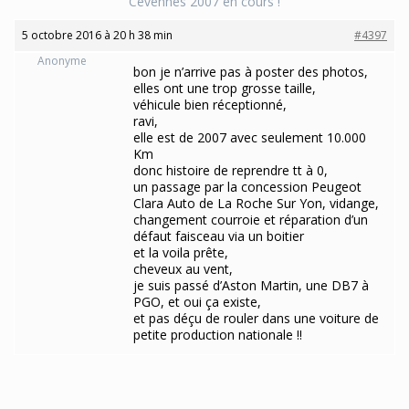
Cévennes 2007 en cours !
5 octobre 2016 à 20 h 38 min
#4397
Anonyme
bon je n’arrive pas à poster des photos,
elles ont une trop grosse taille,
véhicule bien réceptionné,
ravi,
elle est de 2007 avec seulement 10.000
Km
donc histoire de reprendre tt à 0,
un passage par la concession Peugeot
Clara Auto de La Roche Sur Yon, vidange,
changement courroie et réparation d’un
défaut faisceau via un boitier
et la voila prête,
cheveux au vent,
je suis passé d’Aston Martin, une DB7 à
PGO, et oui ça existe,
et pas déçu de rouler dans une voiture de
petite production nationale !!