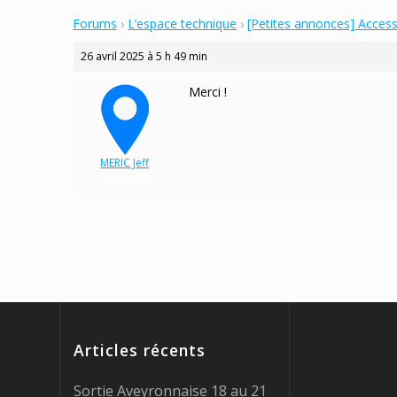
Forums
›
L’espace technique
›
[Petites annonces] Acces
26 avril 2025 à 5 h 49 min
Merci !
MERIC Jeff
Participant
Articles récents
Sortie Aveyronnaise 18 au 21