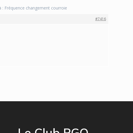
 : Fréquence changement courroie
#7416
Le Club PGO