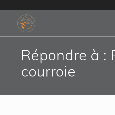
Skip
to
content
Répondre à :
courroie