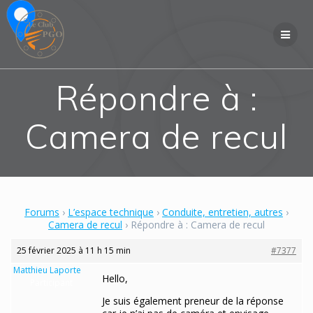
Skip
to
content
Répondre à :
Camera de recul
Forums
›
L’espace technique
›
Conduite, entretien, autres
›
Camera de recul
›
Répondre à : Camera de recul
25 février 2025 à 11 h 15 min
#7377
Matthieu Laporte
Hello,
Participant
Je suis également preneur de la réponse