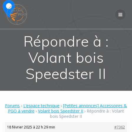
Skip
to
content
Répondre à :
Volant bois
Speedster II
Forums
›
L’espace technique
›
[Petites annonces] Accessoires &
PGO à vendre
›
Volant bois Speedster II
›
Répondre à : Volant
bois Speedster II
18 février 2025 à 22 h 29 min
#7362