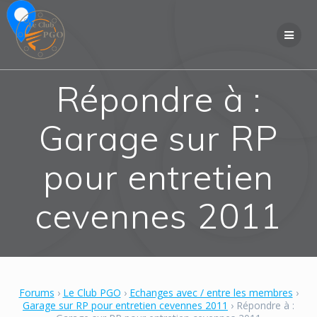
Skip
to
content
Répondre à :
Garage sur RP
pour entretien
cevennes 2011
Forums
›
Le Club PGO
›
Echanges avec / entre les membres
›
Garage sur RP pour entretien cevennes 2011
›
Répondre à :