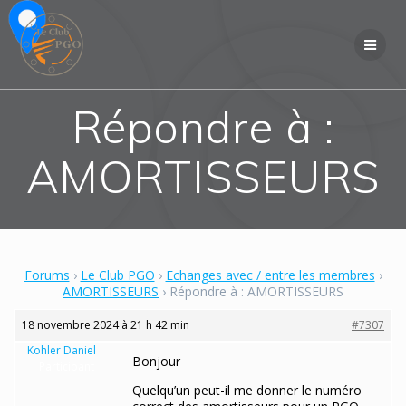
Skip
to
content
Répondre à :
AMORTISSEURS
Forums
›
Le Club PGO
›
Echanges avec / entre les membres
›
AMORTISSEURS
›
Répondre à : AMORTISSEURS
18 novembre 2024 à 21 h 42 min
#7307
Kohler Daniel
Bonjour
Participant
Quelqu’un peut-il me donner le numéro