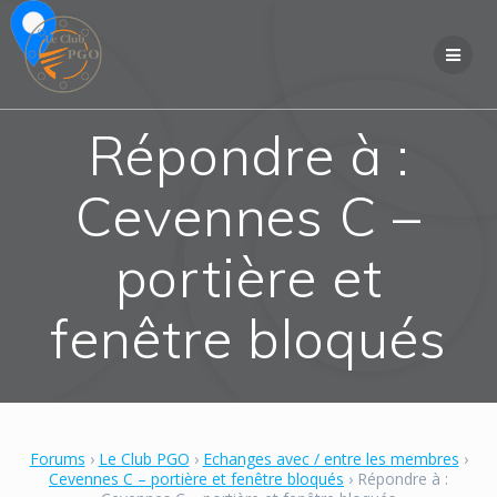
Skip
to
content
Répondre à :
Cevennes C –
portière et
fenêtre bloqués
Forums
›
Le Club PGO
›
Echanges avec / entre les membres
›
Cevennes C – portière et fenêtre bloqués
›
Répondre à :