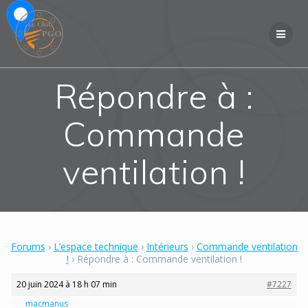
Skip
to
content
Répondre à :
Commande
ventilation !
Forums
›
L’espace technique
›
Intérieurs
›
Commande ventilation
!
›
Répondre à : Commande ventilation !
20 juin 2024 à 18 h 07 min
#7227
macmanus