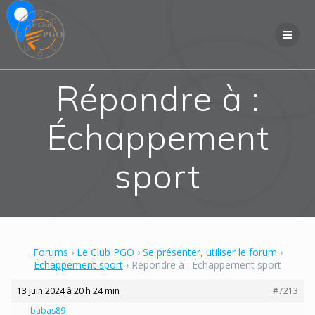
Skip
to
content
Répondre à :
Échappement
sport
Forums
›
Le Club PGO
›
Se présenter, utiliser le forum
›
Échappement sport
›
Répondre à : Échappement sport
13 juin 2024 à 20 h 24 min
#7213
babas89