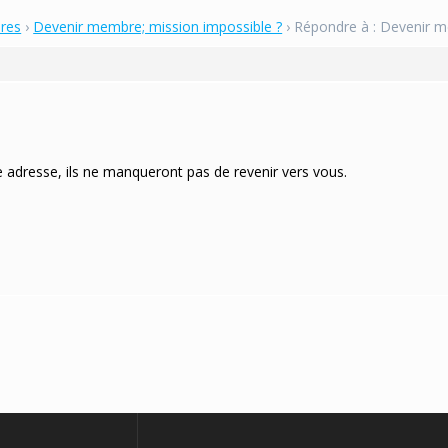
bres
›
Devenir membre; mission impossible ?
›
Répondre à : Devenir m
 adresse, ils ne manqueront pas de revenir vers vous.