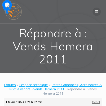
Skip
to
content
Répondre à :
Vends Hemera
2011
Forums
›
L’espace technique
›
[Petites annonces] Accessoires &
PGO à vendre
›
Vends Hemera 2011
›
Répondre à : Vends
Hemera 2011
1 février 2024 à 21 h 32 min
#7071