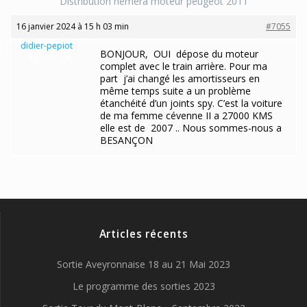
Distribution hemera moteur peugeot 2011
16 janvier 2024 à 15 h 03 min
#7055
didier-pepiot
BONJOUR, OUI dépose du moteur
Participant
complet avec le train arrière. Pour ma
part j’ai changé les amortisseurs en
même temps suite a un problème
étanchéité d’un joints spy. C’est la voiture
de ma femme cévenne II a 27000 KMS
elle est de 2007 .. Nous sommes-nous a
BESANÇON
Articles récents
Sortie Aveyronnaise 18 au 21 Mai 2023
Le programme des sorties 2023