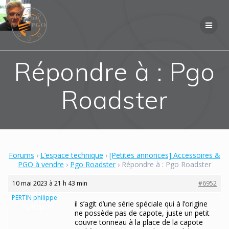
Skip
to
content
Répondre à : Pgo
Roadster
Forums
›
L’espace technique
›
[Petites annonces] Accessoires &
PGO à vendre
›
Pgo Roadster
›
Répondre à : Pgo Roadster
10 mai 2023 à 21 h 43 min
#6952
PERTIN philippe
il s’agit d’une série spéciale qui à l’origine
Participant
ne possède pas de capote, juste un petit
couvre tonneau à la place de la capote