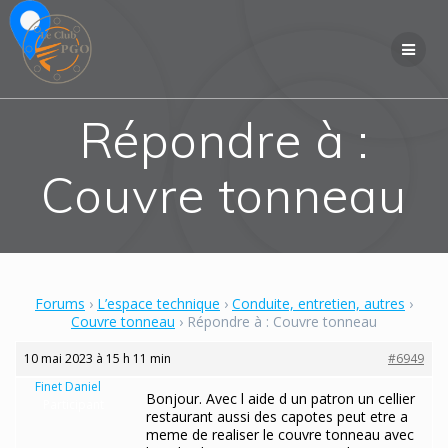
Skip
to
content
Répondre à :
Couvre tonneau
Forums
›
L’espace technique
›
Conduite, entretien, autres
›
Couvre tonneau
›
Répondre à : Couvre tonneau
10 mai 2023 à 15 h 11 min
#6949
Finet Daniel
Bonjour. Avec l aide d un patron un cellier
Participant
restaurant aussi des capotes peut etre a
meme de realiser le couvre tonneau avec