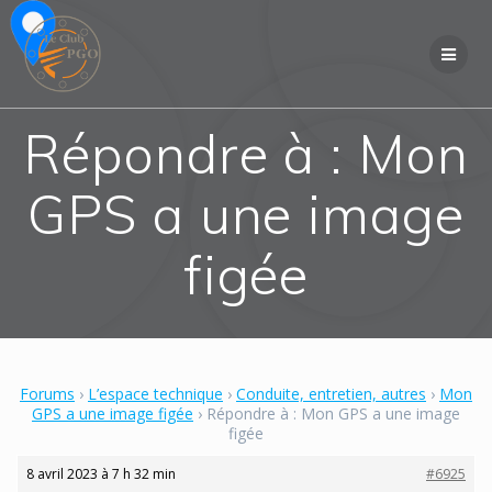
Skip
to
content
Répondre à : Mon
GPS a une image
figée
Forums
›
L’espace technique
›
Conduite, entretien, autres
›
Mon
GPS a une image figée
›
Répondre à : Mon GPS a une image
figée
8 avril 2023 à 7 h 32 min
#6925