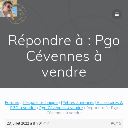
Skip
to
content
Répondre à : Pgo
Cévennes à
vendre
Forums
›
L’espace technique
›
[Petites annonces] Accessoires &
PGO à vendre
›
Pgo Cévennes à vendre
›
Répondre à : Pgo
Cévennes à vendre
23 juillet 2022 à 8 h 04 min
#6715