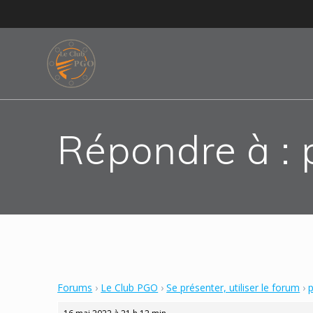
Skip
to
content
Répondre à : 
Forums
›
Le Club PGO
›
Se présenter, utiliser le forum
›
p