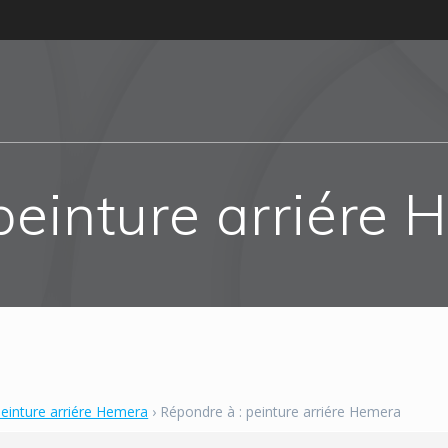
peinture arriére
einture arriére Hemera
›
Répondre à : peinture arriére Hemera