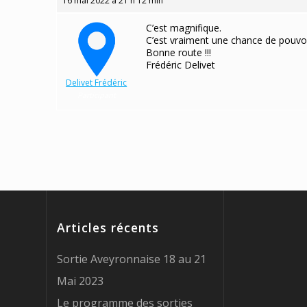
16 mai 2022 à 21 h 12 min
C’est magnifique.
C’est vraiment une chance de pouvoi
Bonne route !!!
Frédéric Delivet
Delivet Frédéric
Participant
Articles récents
Sortie Aveyronnaise 18 au 21
Mai 2023
Le programme des sorties