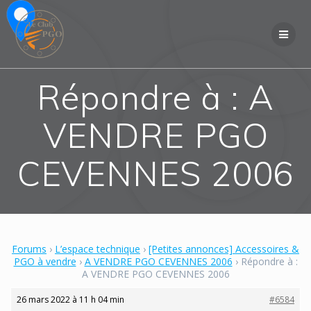
Skip
to
content
Répondre à : A
VENDRE PGO
CEVENNES 2006
Forums
›
L’espace technique
›
[Petites annonces] Accessoires &
PGO à vendre
›
A VENDRE PGO CEVENNES 2006
›
Répondre à :
A VENDRE PGO CEVENNES 2006
26 mars 2022 à 11 h 04 min
#6584