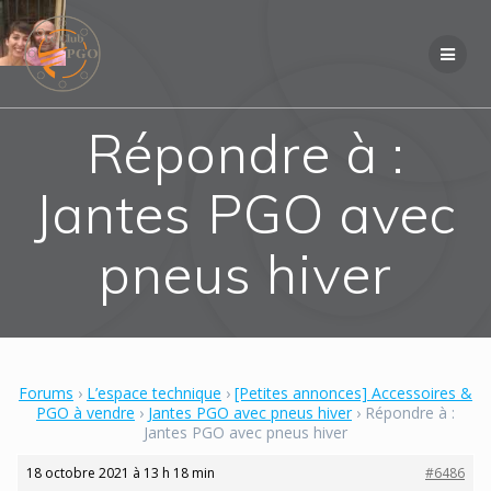
Skip
to
content
Répondre à :
Jantes PGO avec
pneus hiver
Forums
›
L’espace technique
›
[Petites annonces] Accessoires &
PGO à vendre
›
Jantes PGO avec pneus hiver
›
Répondre à :
Jantes PGO avec pneus hiver
18 octobre 2021 à 13 h 18 min
#6486