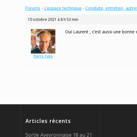
Forums
›
L’espace technique
›
Conduite, entretien, autre
10 octobre 2021 à 8 h 53 min
Oui Laurent , c’est aussi une bonne 
Pierre Yves
Participant
Articles récents
Sortie Aveyronnaise 18 au 21