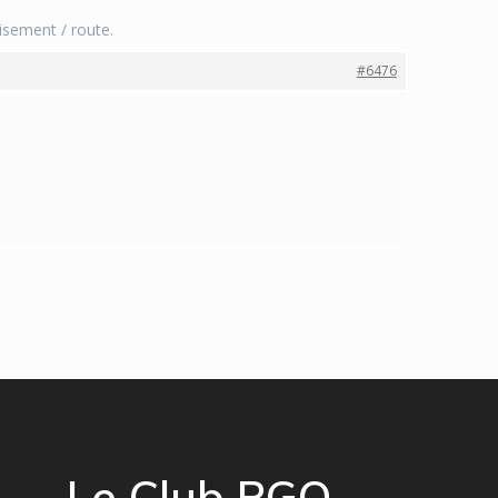
isement / route.
#6476
Le Club PGO