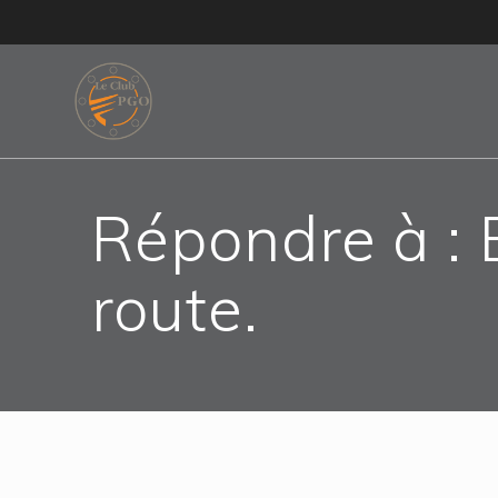
Skip
to
content
Répondre à : 
route.