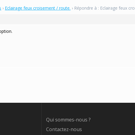
s
›
Eclairage feux croisement / route.
›
Répondre à : Eclairage feux cro
option.
Qui sommes-nous ?
Contactez-nous