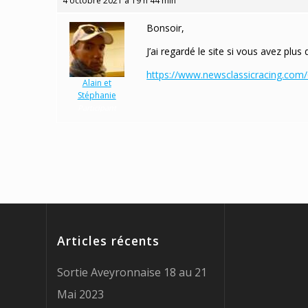
4 octobre 2021 à 19 h 44 min
Bonsoir,
J’ai regardé le site si vous avez plus
https://www.newsclassicracing.com/
Alain et
Stéphanie
Participant
Articles récents
Sortie Aveyronnaise 18 au 21
Mai 2023