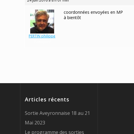
24 juin 2016 à 8 h 01 min
coordonnées envoyées en MP
à bientôt
PERTIN philippe
Participant
Articles récents
Sortie Aveyronnaise 18 au 21
Mai 2023
Le programme des sorties