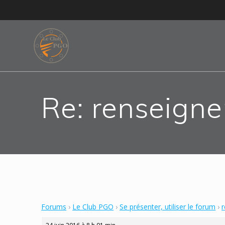
Skip
to
content
Re: renseign
Forums
›
Le Club PGO
›
Se présenter, utiliser le forum
›