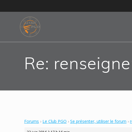
Skip
to
content
Re: renseign
Forums
›
Le Club PGO
›
Se présenter, utiliser le forum
›