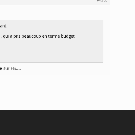
#4305
lant.
), qui a pris beaucoup en terme budget.
e sur FB…..