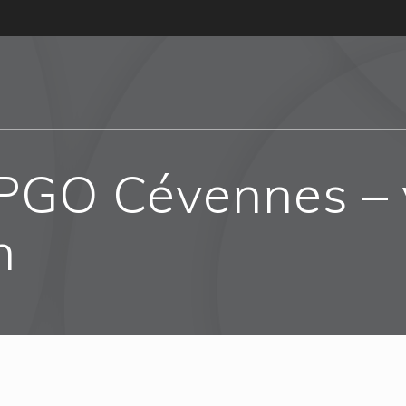
 PGO Cévennes – 
n