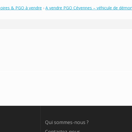
soires & PGO à vendre
›
A vendre PGO Cévennes – véhicule de démon
Qui sommes-nous ?
Contactez-nous