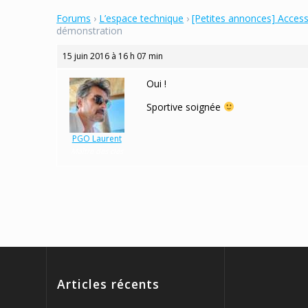
Forums
›
L’espace technique
›
[Petites annonces] Acces
démonstration
15 juin 2016 à 16 h 07 min
Oui !
Sportive soignée
PGO Laurent
Maître des clés
Articles récents