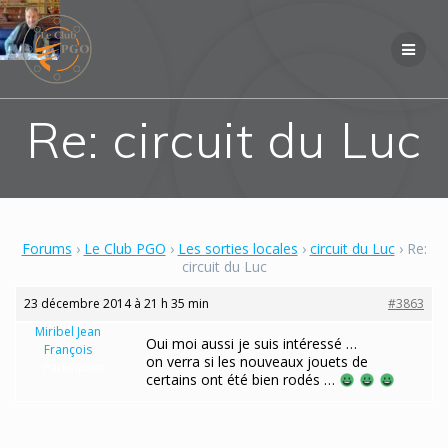
Skip
to
content
Re: circuit du Luc
Forums
›
Le Club PGO
›
Les sorties locales
›
circuit du Luc
›
Re:
circuit du Luc
23 décembre 2014 à 21 h 35 min
#3863
Miribel Jean
Oui moi aussi je suis intéressé …
François
on verra si les nouveaux jouets de
Participant
certains ont été bien rodés …