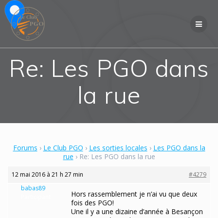
Skip
to
content
Re: Les PGO dans
la rue
Forums
›
Le Club PGO
›
Les sorties locales
›
Les PGO dans la
rue
›
Re: Les PGO dans la rue
12 mai 2016 à 21 h 27 min
#4279
babas89
Hors rassemblement je n’ai vu que deux
Participant
fois des PGO!
Une il y a une dizaine d’année à Besançon