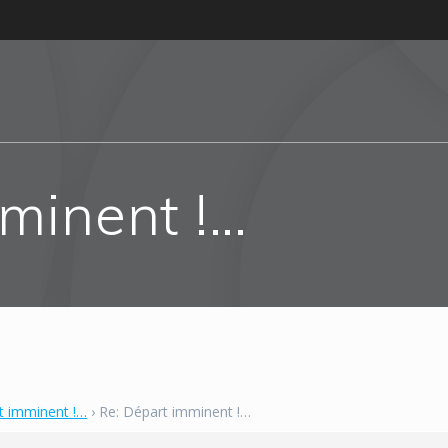
minent !…
t imminent !…
›
Re: Départ imminent !…