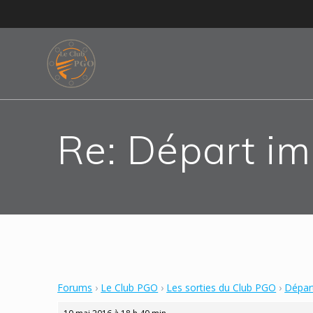
Skip
to
content
Re: Départ im
Forums
›
Le Club PGO
›
Les sorties du Club PGO
›
Dépar