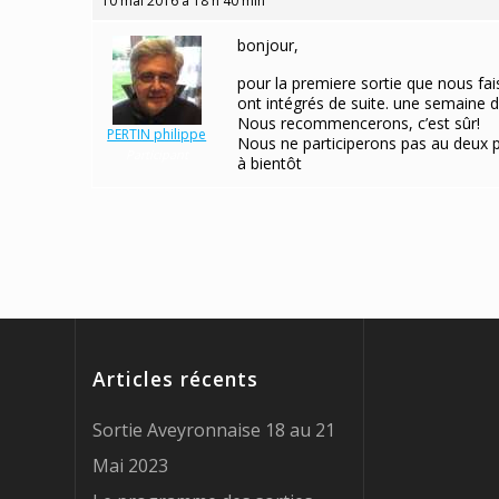
10 mai 2016 à 18 h 40 min
bonjour,
pour la premiere sortie que nous f
ont intégrés de suite. une semaine de
Nous recommencerons, c’est sûr!
PERTIN philippe
Nous ne participerons pas au deux
Participant
à bientôt
Articles récents
Sortie Aveyronnaise 18 au 21
Mai 2023