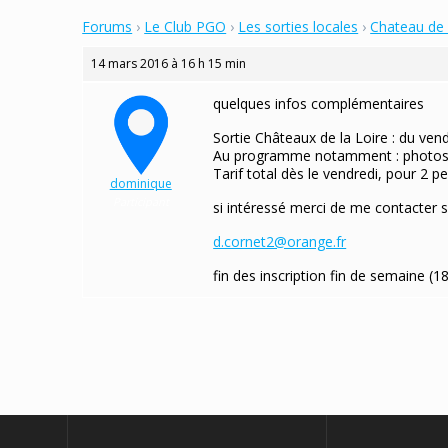
Forums
›
Le Club PGO
›
Les sorties locales
›
Chateau de 
14 mars 2016 à 16 h 15 min
quelques infos complémentaires
Sortie Châteaux de la Loire : du ve
Au programme notamment : photos s
Tarif total dès le vendredi, pour 2 p
dominique
Participant
si intéressé merci de me contacter 
d.cornet2@orange.fr
fin des inscription fin de semaine (