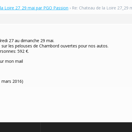
la Loire 27_29 mai par PGO Passion
›
Re: Chateau de la Loire 27_29
ndredi 27 au dimanche 29 mai.
ur les pelouses de Chambord ouvertes pour nos autos.
ersonnes: 592 €.
sur mon mail
18 mars 2016)