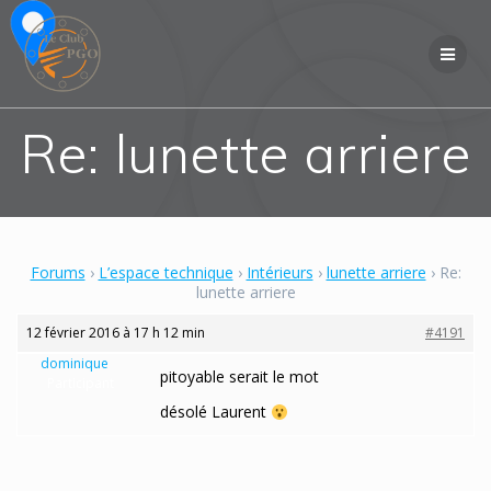
Skip
to
content
Re: lunette arriere
Forums
›
L’espace technique
›
Intérieurs
›
lunette arriere
›
Re:
lunette arriere
12 février 2016 à 17 h 12 min
#4191
dominique
pitoyable serait le mot
Participant
désolé Laurent